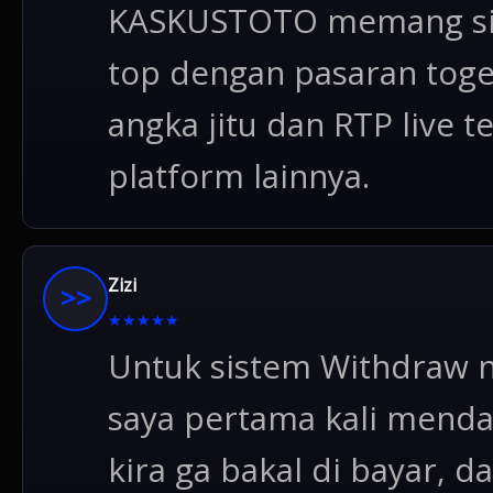
KASKUSTOTO memang situ
top dengan pasaran tog
angka jitu dan RTP live 
platform lainnya.
Zizi
>>
★
★
★
★
★
Untuk sistem Withdraw n
saya pertama kali mendapa
kira ga bakal di bayar, d