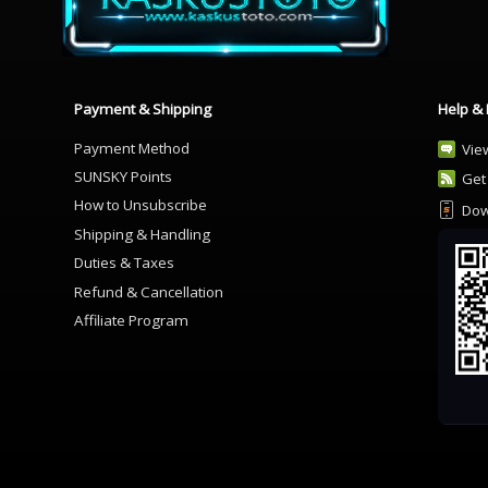
Payment & Shipping
Help &
Payment Method
Vie
SUNSKY Points
Get
How to Unsubscribe
Dow
Shipping & Handling
Duties & Taxes
Refund & Cancellation
Affiliate Program