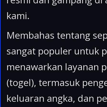
kami.
Membahas tentang se
sangat populer untuk 
menawarkan layanan p
(togel), termasuk penge
keluaran angka, dan 