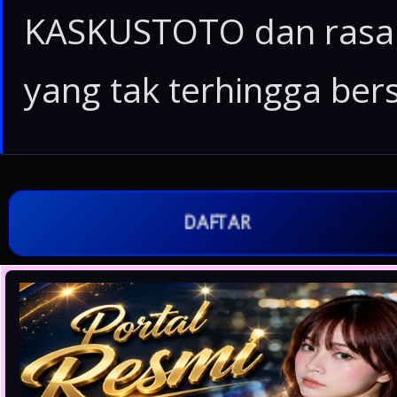
KASKUSTOTO dan rasa
yang tak terhingga bers
DAFTAR