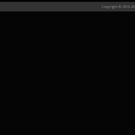
Copyright © 2014-20