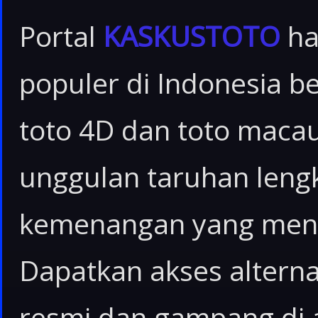
Portal
KASKUSTOTO
ha
populer di Indonesia b
toto 4D dan toto macau
unggulan taruhan leng
kemenangan yang meng
Dapatkan akses alterna
resmi dan gampang di 