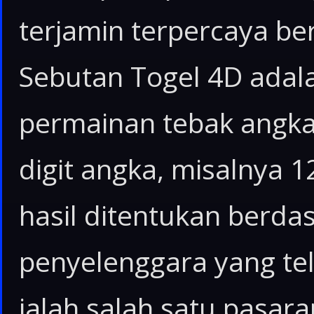
terjamin terpercaya 
Sebutan Togel 4D adala
permainan tebak angk
digit angka, misalnya 
hasil ditentukan berda
penyelenggara yang te
ialah salah satu pasara