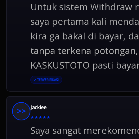
Untuk sistem Withdraw n
saya pertama kali mendapa
kira ga bakal di bayar, d
tanpa terkena potongan,
KASKUSTOTO pasti baya
✓ TERVERIFIKASI
Jackiee
>>
★
★
★
★
★
Saya sangat merekomend