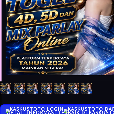
DETAIL INFORMASI TERBAIK Di KASKUS