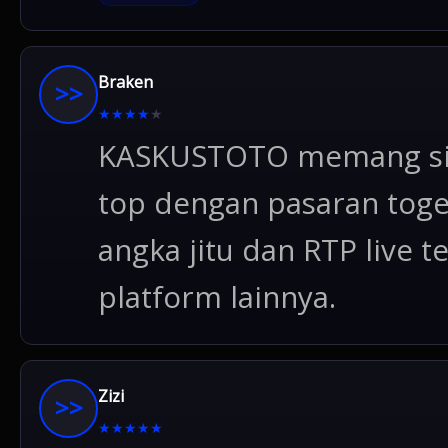
Braken
>>
★
★
★
★
★
KASKUSTOTO memang situ
top dengan pasaran tog
angka jitu dan RTP live 
platform lainnya.
Zizi
>>
★
★
★
★
★