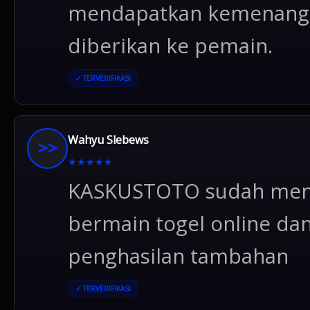
mendapatkan kemenanga
diberikan ke pemain.
✓ TERVERIFIKASI
Wahyu Slebews
>>
★
★
★
★
★
KASKUSTOTO sudah menja
bermain togel online 
penghasilan tambahan
✓ TERVERIFIKASI