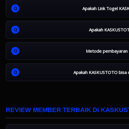
dan slot online resmi hari ini. Semua layanan sangat profes
Apakah Link Togel KAS
Ya, KASKUSTOTO sebagai link situs top terbesar di dunia 
data para pengguna.
Apakah KASKUSTOTO 
Bermain di KASKUSTOTO, para pengguna bisa dapatkan ratus
koin di berbagai jenis pasaran resmi yang kami miliki hari ini.
Metode pembayaran 
KASKUSTOTO menyediakan berbagai pembayaran resmi dan
pengguna bermain di platform terpercaya dengan kemenan
Apakah KASKUSTOTO bisa d
Aman, karena KASKUSTOTO sudah menggunakan sistem keam
pemain, sehingga pemain bisa bermain secara nyaman dan
REVIEW MEMBER TERBAIK Di KASKU