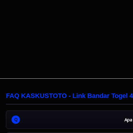
FAQ KASKUSTOTO - Link Bandar Togel 4D
Apa
KASKUSTOTO merupakan portal resmi dan terpopuler yang 