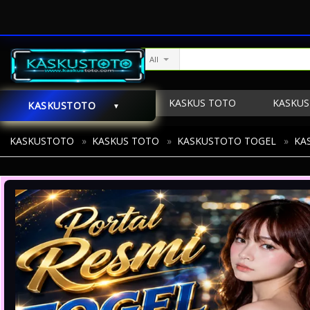
All
KASKUS TOTO
KASKUS
KASKUSTOTO
KASKUSTOTO SITUS
K
KASKUSTOTO
»
KASKUS TOTO
»
KASKUSTOTO TOGEL
»
KA