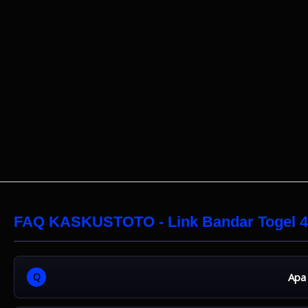
FAQ KASKUSTOTO - Link Bandar Togel 4D
Apa
KASKUSTOTO merupakan portal resmi dan terpopuler yang 