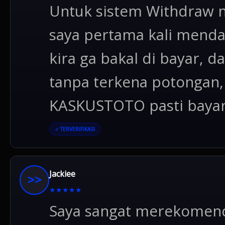
Untuk sistem Withdraw n
saya pertama kali mendapa
kira ga bakal di bayar, d
tanpa terkena potongan,
KASKUSTOTO pasti baya
✓ TERVERIFIKASI
Jackiee
>>
★
★
★
★
★
Saya sangat merekomend