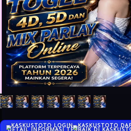
DETAIL INFORMASI TERBAIK Di KASKUS