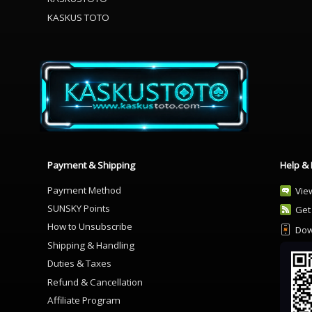
KASKUS TOTO
Payment & Shipping
Help &
Payment Method
Vie
SUNSKY Points
Get
How to Unsubscribe
Dow
Shipping & Handling
Duties & Taxes
Refund & Cancellation
Affiliate Program