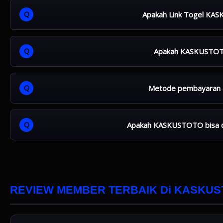
dan slot online resmi hari ini. Semua layanan sangat profes
Apakah Link Togel KAS
Ya, KASKUSTOTO sebagai link situs top terbesar di dunia 
data para pengguna.
Apakah KASKUSTOTO 
Bermain di KASKUSTOTO, para pengguna bisa dapatkan ratus
koin di berbagai jenis pasaran resmi yang kami miliki hari ini.
Metode pembayaran 
KASKUSTOTO menyediakan berbagai pembayaran resmi dan
pengguna bermain di platform terpercaya dengan kemenan
Apakah KASKUSTOTO bisa d
Aman, karena KASKUSTOTO sudah menggunakan sistem keam
pemain, sehingga pemain bisa bermain secara nyaman dan
REVIEW MEMBER TERBAIK Di KASKU