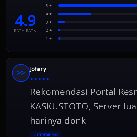
5 ★
4.9
4 ★
3 ★
2 ★
RATA-RATA
1 ★
Johany
>>
★
★
★
★
★
Rekomendasi Portal Resm
KASKUSTOTO, Server luar
harinya donk.
✓ TERVERIFIKASI