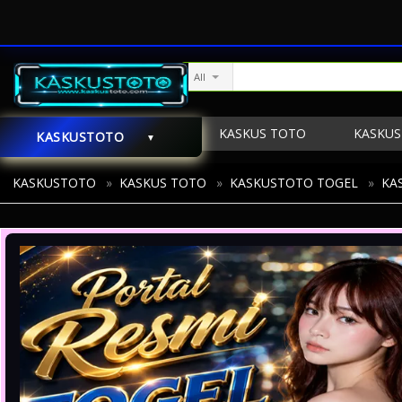
All
KASKUS TOTO
KASKUS
KASKUSTOTO
KASKUSTOTO SITUS
K
KASKUSTOTO
»
KASKUS TOTO
»
KASKUSTOTO TOGEL
»
KA