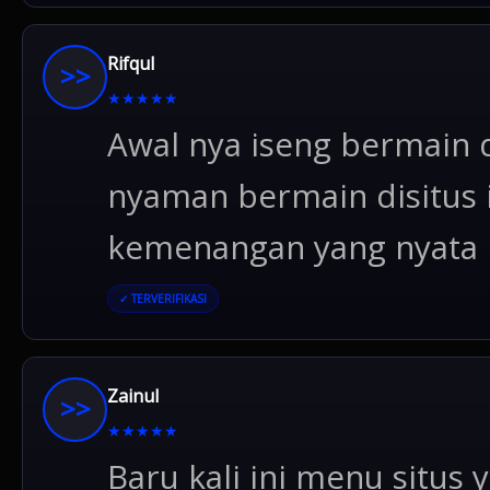
Rifqul
>>
★
★
★
★
★
Awal nya iseng bermain
nyaman bermain disitus 
kemenangan yang nyata
✓ TERVERIFIKASI
Zainul
>>
★
★
★
★
★
Baru kali ini menu situ