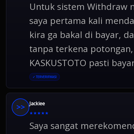
Untuk sistem Withdraw n
saya pertama kali mendapa
kira ga bakal di bayar, d
tanpa terkena potongan,
KASKUSTOTO pasti baya
✓ TERVERIFIKASI
Jackiee
>>
★
★
★
★
★
Saya sangat merekomend