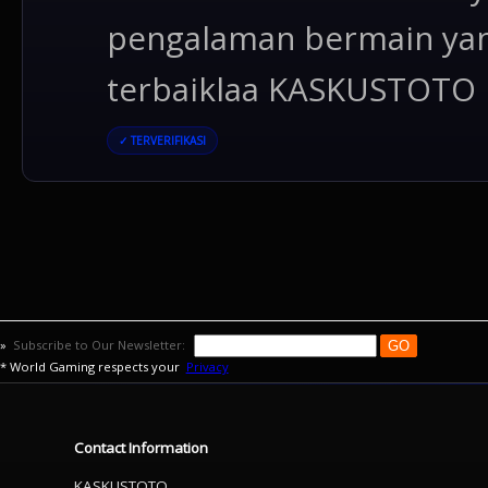
pengalaman bermain ya
terbaiklaa KASKUSTOTO
✓ TERVERIFIKASI
»
Subscribe to Our Newsletter:
* World Gaming respects your
Privacy
Contact Information
KASKUSTOTO