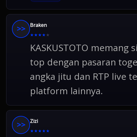
Braken
>>
★
★
★
★
★
KASKUSTOTO memang situ
top dengan pasaran tog
angka jitu dan RTP live 
platform lainnya.
Zizi
>>
★
★
★
★
★