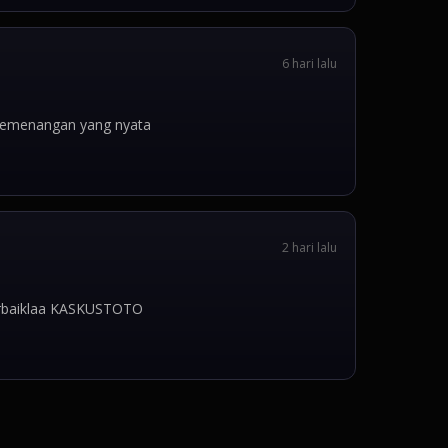
6 hari lalu
 kemenangan yang nyata
2 hari lalu
terbaiklaa KASKUSTOTO