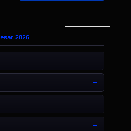
esar 2026
seru togel 4D dan slot online resmi hari ini.
uk menjaga keamanan data para pengguna.
inimal 100 perak koin di berbagai jenis pasaran