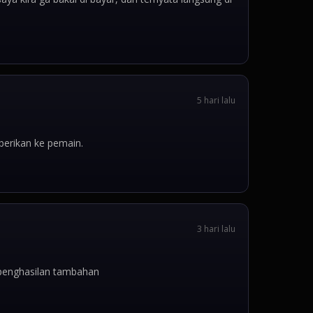
5 hari lalu
erikan ke pemain.
3 hari lalu
penghasilan tambahan