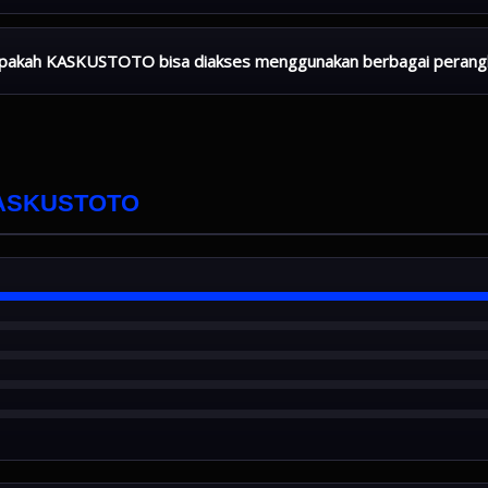
resmi dan lengkap dengan akses stabil dan tampilan modern yang
enantimu sekarang juga.
pakah KASKUSTOTO bisa diakses menggunakan berbagai perang
stem keamanan tinggi untuk menjaga dan melindungi data-data pr
KASKUSTOTO