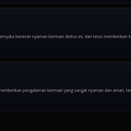
ernyata beneran nyaman bermain disitus ini, dan terus memberikan
ar memberikan pengalaman bermain yang sangat nyaman dan aman, 