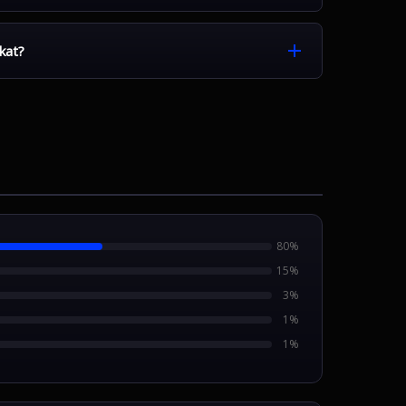
 memudahkan para pengguna bermain di platform
kat?
ibadi dan akun pemain, sehingga pemain bisa
80%
15%
3%
1%
1%