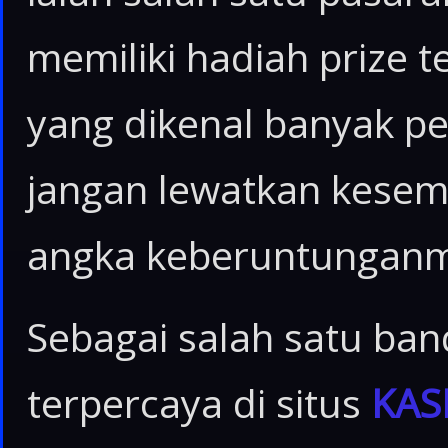
memiliki hadiah prize 
yang dikenal banyak pen
jangan lewatkan kesem
angka keberuntunganm
Sebagai salah satu ban
terpercaya di situs
KAS