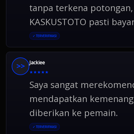
tanpa terkena potongan,
KASKUSTOTO pasti baya
✓ TERVERIFIKASI
Jackiee
>>
★
★
★
★
★
Saya sangat merekomend
mendapatkan kemenanga
diberikan ke pemain.
✓ TERVERIFIKASI