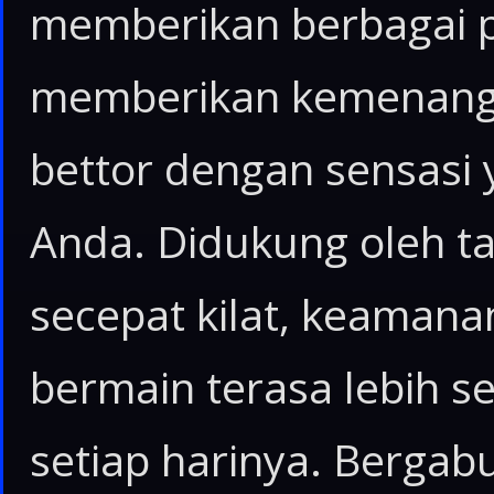
memberikan berbagai 
memberikan kemenanga
bettor dengan sensasi 
Anda. Didukung oleh t
secepat kilat, keamanan
bermain terasa lebih 
setiap harinya. Bergab