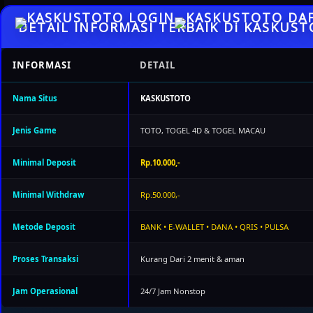
DETAIL INFORMASI TERBAIK Di KASKUS
INFORMASI
DETAIL
Nama Situs
KASKUSTOTO
Jenis Game
TOTO, TOGEL 4D & TOGEL MACAU
Minimal Deposit
Rp.10.000,-
Minimal Withdraw
Rp.50.000,-
Metode Deposit
BANK • E-WALLET • DANA • QRIS • PULSA
Proses Transaksi
Kurang Dari 2 menit & aman
Jam Operasional
24/7 Jam Nonstop