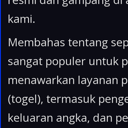
kami.
Membahas tentang se
sangat populer untuk 
menawarkan layanan p
(togel), termasuk penge
keluaran angka, dan 