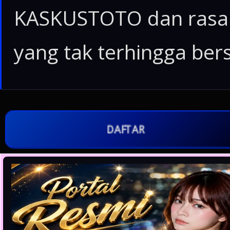
KASKUSTOTO dan rasa
yang tak terhingga bers
DAFTAR