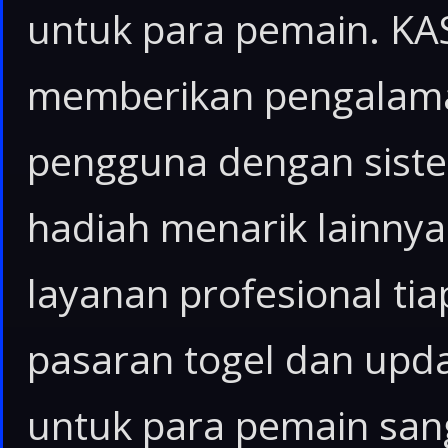
untuk para pemain. K
memberikan pengalaman
pengguna dengan siste
hadiah menarik lainny
layanan profesional ti
pasaran togel dan upd
untuk para pemain sang