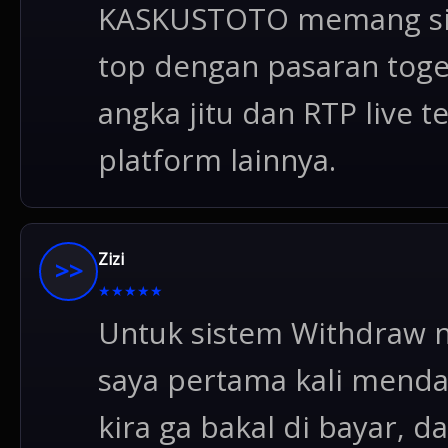
KASKUSTOTO memang situ
top dengan pasaran tog
angka jitu dan RTP live 
platform lainnya.
Zizi
>>
★
★
★
★
★
Untuk sistem Withdraw n
saya pertama kali mendapa
kira ga bakal di bayar, d