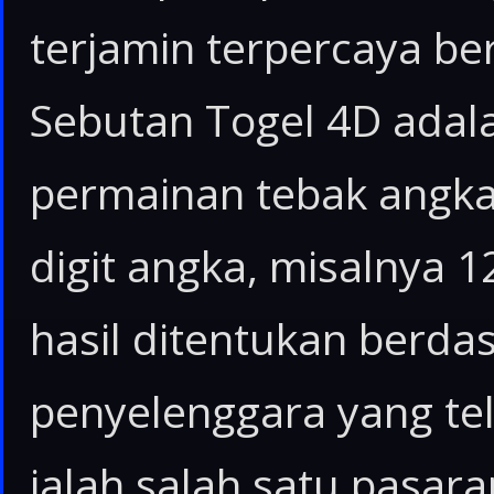
terjamin terpercaya 
Sebutan Togel 4D adala
permainan tebak angk
digit angka, misalnya 
hasil ditentukan berda
penyelenggara yang te
ialah salah satu pasara