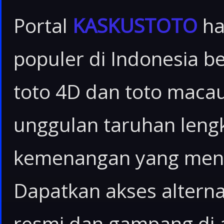
Portal
KASKUSTOTO
ha
populer di Indonesia b
toto 4D dan toto macau
unggulan taruhan leng
kemenangan yang meng
Dapatkan akses alterna
resmi dan gampang di 