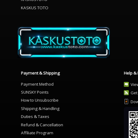
KASKUS TOTO
Payment & Shipping
Help &
Payment Method
Vie
SUNSKY Points
Get
How to Unsubscribe
Dow
Shipping & Handling
Duties & Taxes
Refund & Cancellation
Affiliate Program