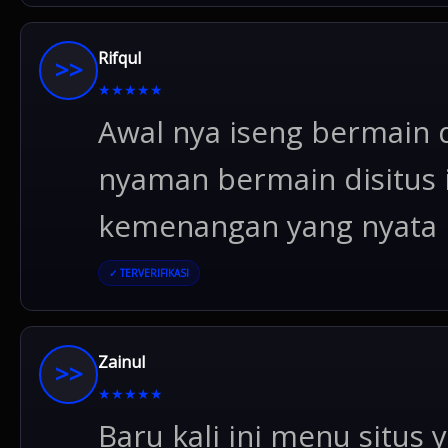
Rifqul
>>
★
★
★
★
★
Awal nya iseng bermain
nyaman bermain disitus 
kemenangan yang nyata
✓ TERVERIFIKASI
Zainul
>>
★
★
★
★
★
Baru kali ini menu situ