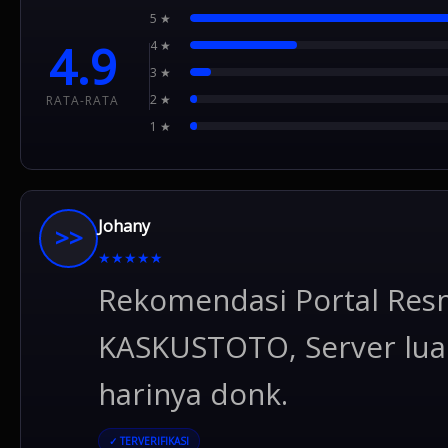
5 ★
4.9
4 ★
3 ★
2 ★
RATA-RATA
1 ★
Johany
>>
★
★
★
★
★
Rekomendasi Portal Resm
KASKUSTOTO, Server luar
harinya donk.
✓ TERVERIFIKASI