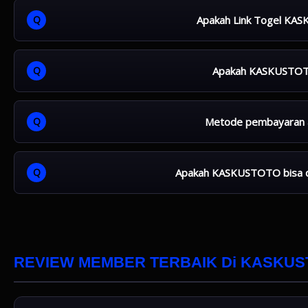
dan slot online resmi hari ini. Semua layanan sangat profes
Apakah Link Togel KAS
Ya, KASKUSTOTO sebagai link situs top terbesar di dunia 
data para pengguna.
Apakah KASKUSTOTO 
Bermain di KASKUSTOTO, para pengguna bisa dapatkan ratus
koin di berbagai jenis pasaran resmi yang kami miliki hari ini.
Metode pembayaran 
KASKUSTOTO menyediakan berbagai pembayaran resmi dan
pengguna bermain di platform terpercaya dengan kemenan
Apakah KASKUSTOTO bisa d
Aman, karena KASKUSTOTO sudah menggunakan sistem keam
pemain, sehingga pemain bisa bermain secara nyaman dan
REVIEW MEMBER TERBAIK Di KASKU