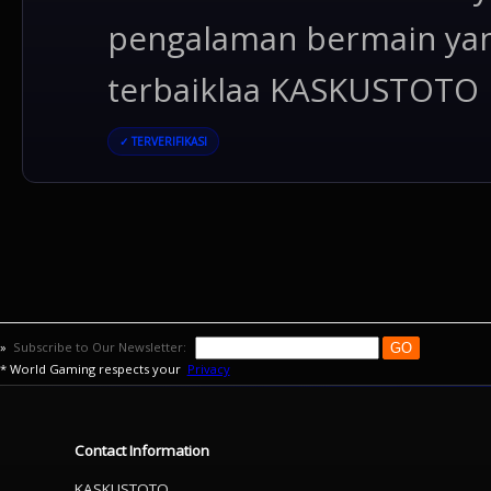
pengalaman bermain ya
terbaiklaa KASKUSTOTO
✓ TERVERIFIKASI
»
Subscribe to Our Newsletter:
* World Gaming respects your
Privacy
Contact Information
KASKUSTOTO