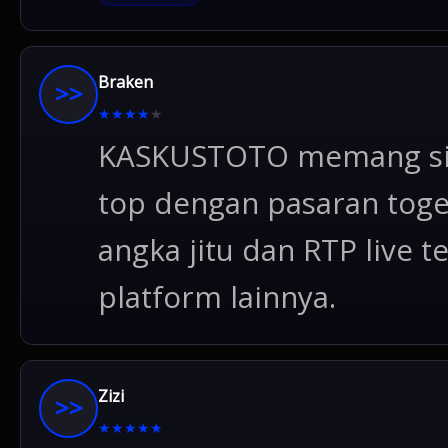
Braken
>>
★
★
★
★
★
KASKUSTOTO memang situ
top dengan pasaran tog
angka jitu dan RTP live 
platform lainnya.
Zizi
>>
★
★
★
★
★