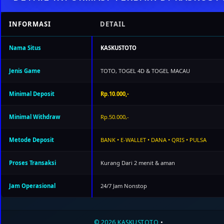
INFORMASI
DETAIL
Nama Situs
KASKUSTOTO
Jenis Game
TOTO, TOGEL 4D & TOGEL MACAU
Minimal Deposit
Rp.10.000,-
Minimal Withdraw
Rp.50.000,-
Metode Deposit
BANK • E-WALLET • DANA • QRIS • PULSA
Proses Transaksi
Kurang Dari 2 menit & aman
Jam Operasional
24/7 Jam Nonstop
© 2026 KASKUSTOTO
•