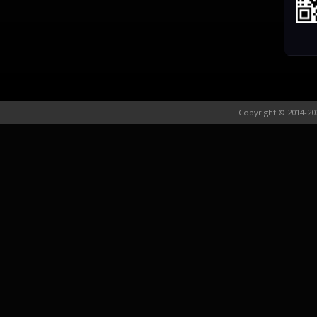
Copyright © 2014-20