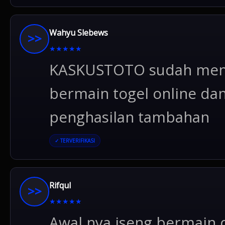
Wahyu Slebews
>>
★
★
★
★
★
KASKUSTOTO sudah menja
bermain togel online 
penghasilan tambahan
✓ TERVERIFIKASI
Rifqul
>>
★
★
★
★
★
Awal nya iseng bermain