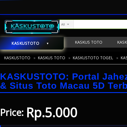
All
KASKUS TOTO
KAS
KASKUSTOTO
KASKUSTOTO SITUS
KASKUSTOTO
»
KASKUS TOTO
»
KASKUSTOTO TOGEL
»
KA
KASKUSTOTO: Portal Jahez
& Situs Toto Macau 5D Ter
Rp.5.000
Price: