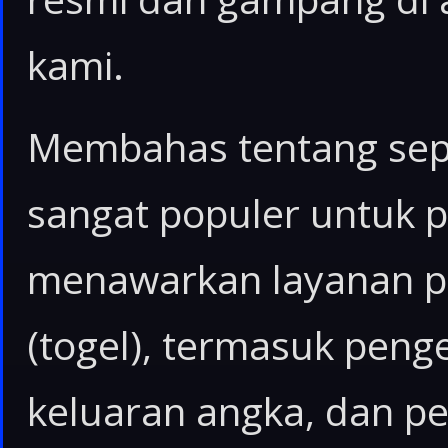
kami.
Membahas tentang se
sangat populer untuk 
menawarkan layanan p
(togel), termasuk penge
keluaran angka, dan 