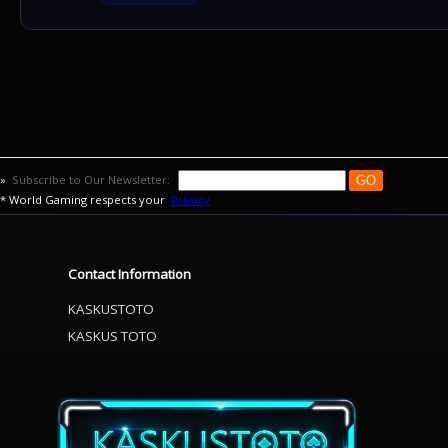
»
Subscribe to Our Newsletter:
* World Gaming respects your
Privacy
Contact Information
KASKUSTOTO
KASKUS TOTO