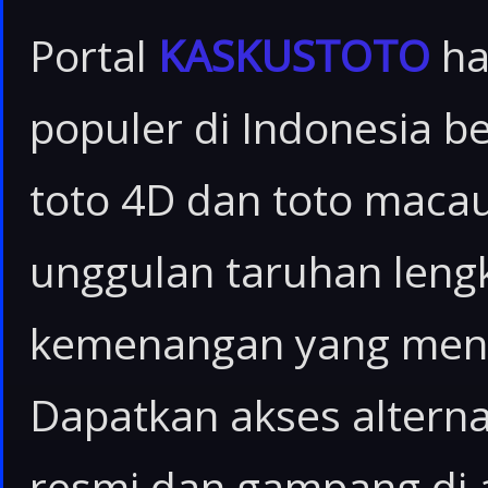
Portal
KASKUSTOTO
ha
populer di Indonesia b
toto 4D dan toto macau
unggulan taruhan leng
kemenangan yang meng
Dapatkan akses alterna
resmi dan gampang di 