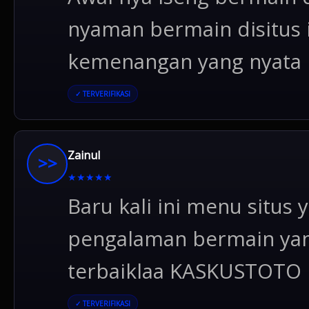
nyaman bermain disitus 
kemenangan yang nyata
✓ TERVERIFIKASI
Zainul
>>
★
★
★
★
★
Baru kali ini menu situ
pengalaman bermain ya
terbaiklaa KASKUSTOTO
✓ TERVERIFIKASI