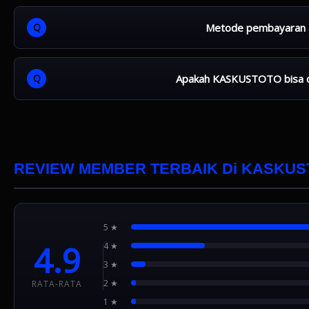
Bermain di KASKUSTOTO, para pengguna bisa dapatkan ratus
koin di berbagai jenis pasaran resmi yang kami miliki hari ini.
Metode pembayaran 
KASKUSTOTO menyediakan berbagai pembayaran resmi dan
pengguna bermain di platform terpercaya dengan kemenan
Apakah KASKUSTOTO bisa d
Aman, karena KASKUSTOTO sudah menggunakan sistem keam
pemain, sehingga pemain bisa bermain secara nyaman dan
REVIEW MEMBER TERBAIK Di KASKU
5 ★
4.9
4 ★
3 ★
2 ★
RATA-RATA
1 ★