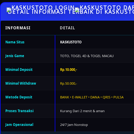
DETAIL INFORMASI TERBAIK Di KASKUS
INFORMASI
DETAIL
Nama Situs
KASKUSTOTO
Jenis Game
TOTO, TOGEL 4D & TOGEL MACAU
Minimal Deposit
Rp.10.000,-
Minimal Withdraw
Rp.50.000,-
Metode Deposit
BANK • E-WALLET • DANA • QRIS • PULSA
Proses Transaksi
Kurang Dari 2 menit & aman
Jam Operasional
24/7 Jam Nonstop