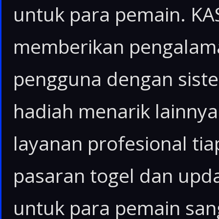
untuk para pemain. K
memberikan pengalaman
pengguna dengan siste
hadiah menarik lainny
layanan profesional ti
pasaran togel dan upd
untuk para pemain sang