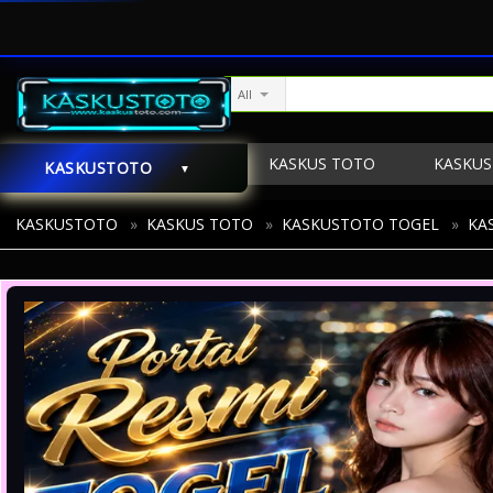
All
KASKUS TOTO
KASKUS
KASKUSTOTO
KASKUSTOTO SITUS
K
KASKUSTOTO
»
KASKUS TOTO
»
KASKUSTOTO TOGEL
»
KA