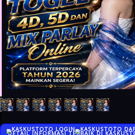
DETAIL INFORMASI TERBAIK Di KASKUS