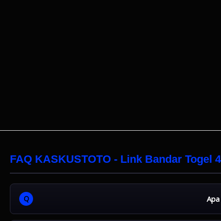
FAQ KASKUSTOTO - Link Bandar Togel 4D
Apa
KASKUSTOTO merupakan portal resmi dan terpopuler yang 