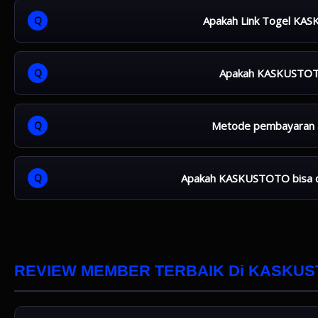
dan slot online resmi hari ini. Semua layanan sangat profes
Apakah Link Togel KAS
Ya, KASKUSTOTO sebagai link situs top terbesar di dunia 
data para pengguna.
Apakah KASKUSTOTO 
Bermain di KASKUSTOTO, para pengguna bisa dapatkan ratus
koin di berbagai jenis pasaran resmi yang kami miliki hari ini.
Metode pembayaran 
KASKUSTOTO menyediakan berbagai pembayaran resmi dan
pengguna bermain di platform terpercaya dengan kemenan
Apakah KASKUSTOTO bisa d
Aman, karena KASKUSTOTO sudah menggunakan sistem keam
pemain, sehingga pemain bisa bermain secara nyaman dan
REVIEW MEMBER TERBAIK Di KASKU