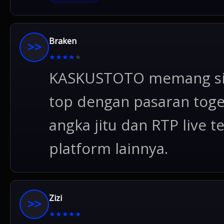
Braken
>>
★
★
★
★
★
KASKUSTOTO memang situ
top dengan pasaran tog
angka jitu dan RTP live 
platform lainnya.
Zizi
>>
★
★
★
★
★