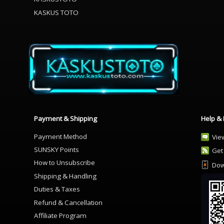
KASKUS TOTO
Payment & Shipping
Help &
Payment Method
Vie
SUNSKY Points
Get
How to Unsubscribe
Dow
Shipping & Handling
Duties & Taxes
Refund & Cancellation
Affiliate Program