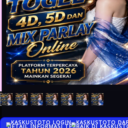
DETAIL INFORMASI TERBAIK Di KASKUS