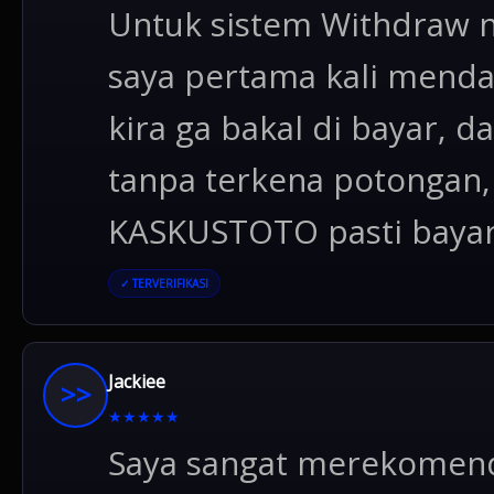
Untuk sistem Withdraw n
saya pertama kali mendapa
kira ga bakal di bayar, d
tanpa terkena potongan,
KASKUSTOTO pasti baya
✓ TERVERIFIKASI
Jackiee
>>
★
★
★
★
★
Saya sangat merekomend