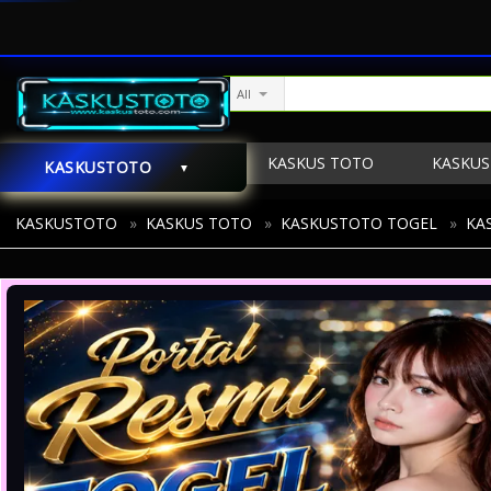
All
KASKUS TOTO
KASKUS
KASKUSTOTO
KASKUSTOTO SITUS
K
KASKUSTOTO
»
KASKUS TOTO
»
KASKUSTOTO TOGEL
»
KA