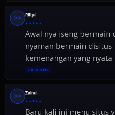
Rifqul
>>
★
★
★
★
★
Awal nya iseng bermain
nyaman bermain disitus 
kemenangan yang nyata
✓ TERVERIFIKASI
Zainul
>>
★
★
★
★
★
Baru kali ini menu situ