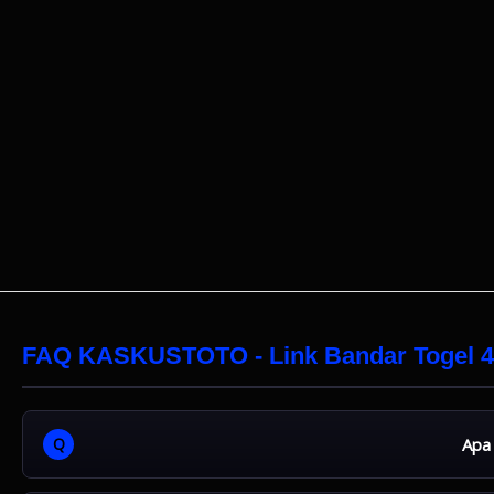
FAQ KASKUSTOTO - Link Bandar Togel 4D
Apa
KASKUSTOTO merupakan portal resmi dan terpopuler yang 