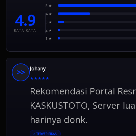
5 ★
4.9
4 ★
3 ★
2 ★
RATA-RATA
1 ★
Johany
>>
★
★
★
★
★
Rekomendasi Portal Resm
KASKUSTOTO, Server luar
harinya donk.
✓ TERVERIFIKASI