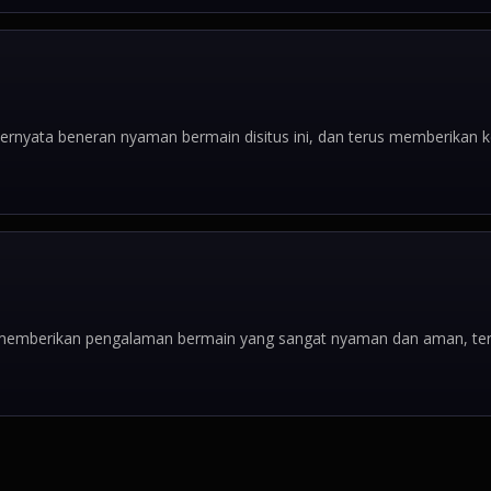
ernyata beneran nyaman bermain disitus ini, dan terus memberikan
ar memberikan pengalaman bermain yang sangat nyaman dan aman, 