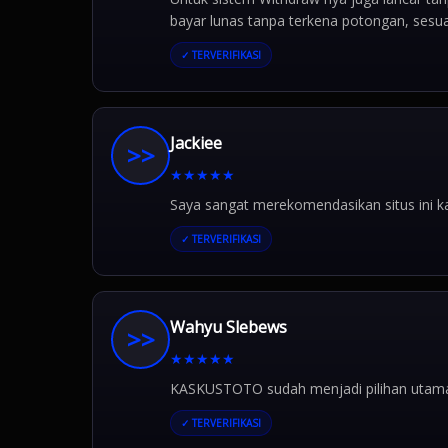
bayar lunas tanpa terkena potongan, ses
✓ TERVERIFIKASI
Jackiee
>>
★
★
★
★
★
Saya sangat merekomendasikan situs ini 
✓ TERVERIFIKASI
Wahyu Slebews
>>
★
★
★
★
★
KASKUSTOTO sudah menjadi pilihan utama
✓ TERVERIFIKASI