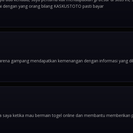
uai dengan yang orang bilang KASKUSTOTO pasti bayar
karena gampang mendapatkan kemenangan dengan informasi yang dib
 saya ketika mau bermain togel online dan membantu memberikan 