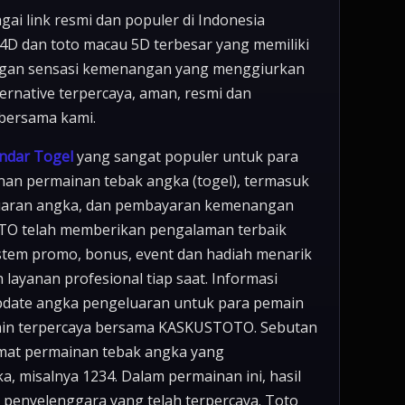
gai link resmi dan populer di Indonesia
 4D dan toto macau 5D terbesar yang memiliki
ngan sensasi kemenangan yang menggiurkan
ernative terpercaya, aman, resmi dan
 bersama kami.
ndar Togel
yang sangat populer untuk para
an permainan tebak angka (togel), termasuk
eluaran angka, dan pembayaran kemenangan
TO telah memberikan pengalaman terbaik
stem promo, bonus, event dan hadiah menarik
 layanan profesional tiap saat. Informasi
pdate angka pengeluaran untuk para pemain
amin terpercaya bersama KASKUSTOTO. Sebutan
rmat permainan tebak angka yang
, misalnya 1234. Dalam permainan ini, hasil
 penyelenggara yang telah terpercaya. Toto