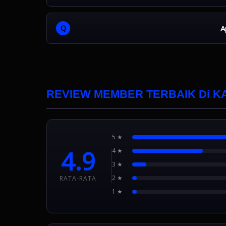
KASKUSTOTO menyediakan berbagai pembayaran 
terpercaya dengan kemenangan terbesar yang m
A
Aman, karena KASKUSTOTO sudah menggunakan si
bermain secara nyaman dan aman.
REVIEW MEMBER TERBAIK Di 
5 ★
4.9
4 ★
3 ★
2 ★
RATA-RATA
1 ★