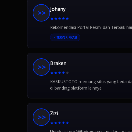
Johany
>>
★
★
★
★
★
Rekomendasi Portal Resmi dan Terbaik han
✓ TERVERIFIKASI
Braken
>>
★
★
★
★
★
KASKUSTOTO memang situs yang beda dari y
di banding platform lainnya.
Zizi
>>
★
★
★
★
★
Untuk sistem Withdraw nya juga lancar tanp