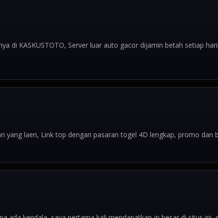
ya di KASKUSTOTO, Server luar auto gacor dijamin betah setiap hari
ang laen, Link top dengan pasaran togel 4D lengkap, promo dan boc
a ada kendala, saya pertama kali mendapatkan jp besar di situs ini, s