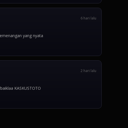
6 hari lalu
 kemenangan yang nyata
2 hari lalu
terbaiklaa KASKUSTOTO