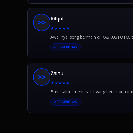
Rifqul
>>
★
★
★
★
★
Awal nya iseng bermain di KASKUSTOTO, t
✓ TERVERIFIKASI
Zainul
>>
★
★
★
★
★
Baru kali ini menu situs yang benar-ben
✓ TERVERIFIKASI