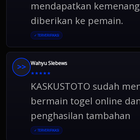
mendapatkan kemenanga
diberikan ke pemain.
✓ TERVERIFIKASI
Wahyu Slebews
>>
★
★
★
★
★
KASKUSTOTO sudah menja
bermain togel online 
penghasilan tambahan
✓ TERVERIFIKASI