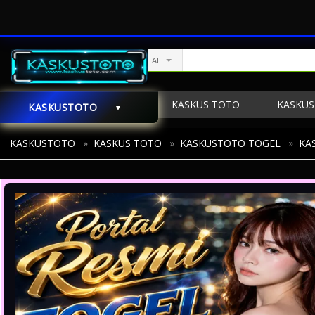
All
KASKUS TOTO
KASKUS
KASKUSTOTO
KASKUSTOTO SITUS
K
KASKUSTOTO
»
KASKUS TOTO
»
KASKUSTOTO TOGEL
»
KA