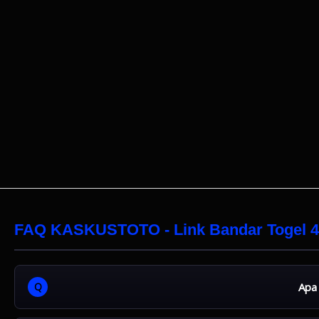
FAQ KASKUSTOTO - Link Bandar Togel 4D
Apa
KASKUSTOTO merupakan portal resmi dan terpopuler yang 