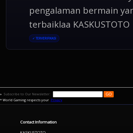
pengalaman bermain ya
terbaiklaa KASKUSTOTO
✓ TERVERIFIKASI
»
Subscribe to Our Newsletter:
* World Gaming respects your
Privacy
Contact Information
KASKUSTOTO